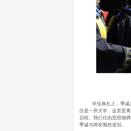
毕业典礼上，季诚从
仅是一所大学，这里是离
启程。我们任由思想驰骋
季诚与师友慨然道别。