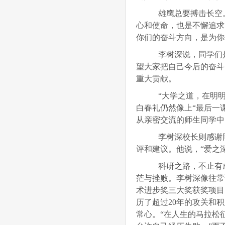
雄鹰总要搏击长空。
心和使命，也是不懈追求
你们的奋斗方向，是为你
李树深说，同学们是
望大家把自己今后的奋斗
重大贡献。
“大学之道，在明明
白春礼仍然像上“最后一
从亲密交流的师生同学中
李树深校长则感谢同
评和建议。他说，“爱之
科研之路，不止有成
茫与挫败。李树深像往常
术进步奖三大奖获奖项目
历了超过20年的攻关和
常心。“在人生的马拉松