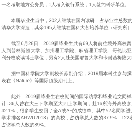
一名考取地方公务员，1人考入银行系统，1人签约科研单位。
本届毕业生当中，202人继续在国内读研，占毕业生总数的6
清华大学深造，其余195人继续在国科大各培养单位（研究所
截至6月28日，2019届毕业生共有69人将前往境外高校留
人到普林斯顿大学、加州理工学院、麻省理工学院、哥伦比亚
利分校攻读博士学位，另有2人赴美国耶鲁大学和卡耐基梅隆大
据中国科学院大学副校长苏刚介绍，2019届本科生参与撰
表在《Nature》等国际顶级期刊上。
此外，2019届毕业生在校期间的国际访学和毕业论文同样表
计136人曾在大三下学期至大四上学期间，赴16所海外高校
42.1%，很多学生交回了全A或A+的成绩单。其中52名同学进
学术排名ARWU2018）的高校，占访学总人数的37.9%，12
占访学总人数的89%。