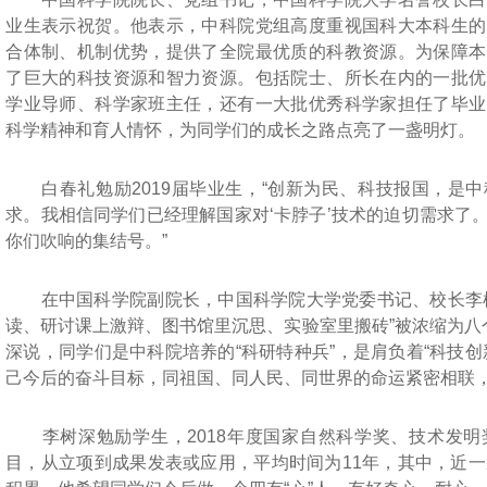
业生表示祝贺。他表示，中科院党组高度重视国科大本科生的
合体制、机制优势，提供了全院最优质的科教资源。为保障本
了巨大的科技资源和智力资源。包括院士、所长在内的一批优
学业导师、科学家班主任，还有一大批优秀科学家担任了毕业
科学精神和育人情怀，为同学们的成长之路点亮了一盏明灯。
白春礼勉励2019届毕业生，“创新为民、科技报国，是中
求。我相信同学们已经理解国家对‘卡脖子’技术的迫切需求了
你们吹响的集结号。”
在中国科学院副院长，中国科学院大学党委书记、校长李树
读、研讨课上激辩、图书馆里沉思、实验室里搬砖”被浓缩为八
深说，同学们是中科院培养的“科研特种兵”，是肩负着“科技
己今后的奋斗目标，同祖国、同人民、同世界的命运紧密相联
李树深勉励学生，2018年度国家自然科学奖、技术发明
目，从立项到成果发表或应用，平均时间为11年，其中，近一