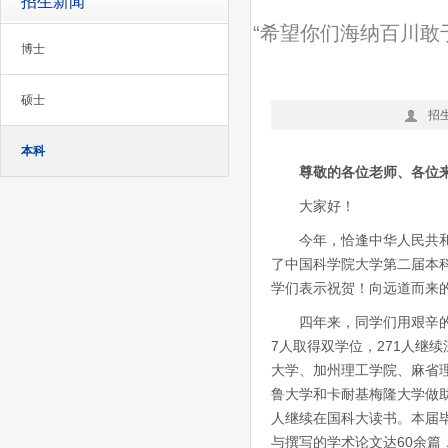
招生新闻
“希望你们海纳百川敢
博士
硕士
招
本科
尊敬的各位老师、各位
大家好！
今年，恰逢中华人民共和
了中国科学院大学第二届本
学们表示祝贺！向远道而来
四年来，同学们用艰辛
7人取得双学位，271人继
大学、加州理工学院、麻省
鲁大学和卡耐基梅隆大学做助
人继续在国科大读书。本届
与撰写的学术论文达60余篇