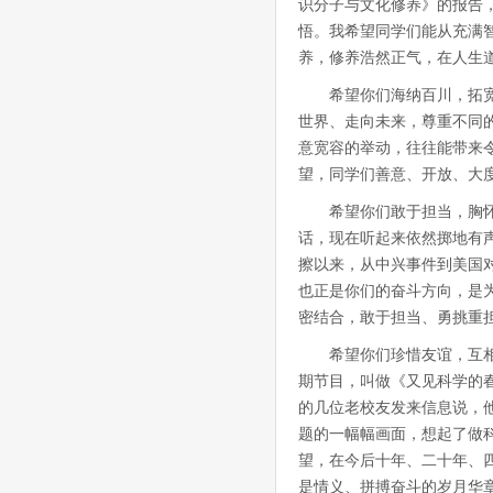
识分子与文化修养》的报告
悟。我希望同学们能从充满
养，修养浩然正气，在人生
希望你们海纳百川，拓
世界、走向未来，尊重不同
意宽容的举动，往往能带来
望，同学们善意、开放、大
希望你们敢于担当，胸
话，现在听起来依然掷地有
擦以来，从中兴事件到美国
也正是你们的奋斗方向，是
密结合，敢于担当、勇挑重
希望你们珍惜友谊，互
期节目，叫做《又见科学的
的几位老校友发来信息说，
题的一幅幅画面，想起了做
望，在今后十年、二十年、
是情义、拼搏奋斗的岁月华