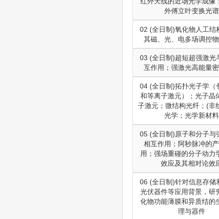
红外天线的近场光学成像
外傅立叶变换光谱
02 (全日制)氧化物人工
其磁、光、电多场调控物
03 (全日制)超短超强激
互作用；强激光高能量密
04 (全日制)拓扑光子学
和等离子激元）；光子晶
子激元；微结构光纤；(非
光学；光学新材料
05 (全日制)原子和分子
相互作用；阿秒脉冲的产
用；强场重碰的分子动力
效应及其相对论效
06 (全日制)针对信息存
光伏器件等应用背景，研
化物功能薄膜和异质结的
理与器件