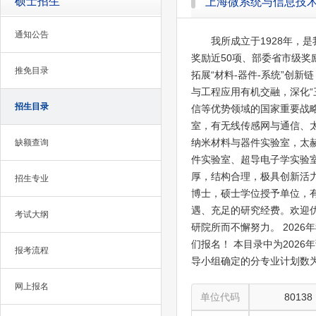
硕士招生
上海微系统与信息技
通知公告
我所成立于1928年，
奖励近50项、部委省市级奖
推免目录
拓展“材料-器件-系统”创
与工程应用有机交融，深化
招生目录
信等优势领域的国家重要战
室，有无线传感网与通信、
纳米材料与器件实验室，太
缺额查询
件实验室、超导电子学实验室
厚，结构合理，极具创新活力
招生专业
博士，硕士学位授予单位，
遇、充足的研究经费。欢迎
考试大纲
研院所而不懈努力。 202
们报名！ 本目录中为202
报考流程
导小组确定的分专业计划数为准。 网址：h
网上报名
单位代码
80138