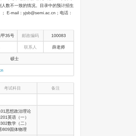
划人数不一致的情况。目录中的预计招生
E-mail：yjsb@semi.ac.cn；电话：
甲35号
邮政编码
100083
1
联系人
薛老师
硕士
cn
考试科目
备注
101思想政治理论
201英语（一）
302数学（二）
④809固体物理