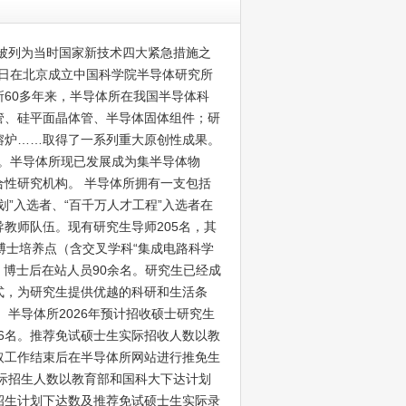
术被列为当时国家新技术四大紧急措施之
6日在北京成立中国科学院半导体研究所
所60多年来，半导体所在我国半导体科
管、硅平面晶体管、半导体固体组件；研
熔炉……取得了一系列重大原创性成果。
奖。半导体所现已发展成为集半导体物
性研究机构。 半导体所拥有一支包括
”入选者、“百千万人才工程”入选者在
教师队伍。现有研究生导师205名，其
科博士培养点（含交叉学科“集成电路科学
，博士后在站人员90余名。研究生已经成
式，为研究生提供优越的科研和生活条
半导体所2026年预计招收硕士研究生
36名。推荐免试硕士生实际招收人数以教
取工作结束后在半导体所网站进行推免生
实际招生人数以教育部和国科大下达计划
招生计划下达数及推荐免试硕士生实际录