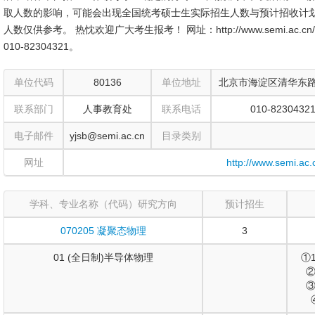
取人数的影响，可能会出现全国统考硕士生实际招生人数与预计招收计
人数仅供参考。 热忱欢迎广大考生报考！ 网址：http://www.semi.ac.cn/ ； 
010-82304321。
单位代码
80136
单位地址
北京市海淀区清华东路
联系部门
人事教育处
联系电话
010-8230432
电子邮件
yjsb@semi.ac.cn
目录类别
网址
http://www.semi.ac.
学科、专业名称（代码）研究方向
预计招生
070205 凝聚态物理
3
01 (全日制)半导体物理
①
②
③