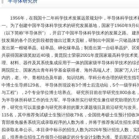
半导体研究所
1956年，在我国十二年科学技术发展远景规划中，半导体科学技
一。为了创建中国半导体科学技术的研究发展基地，国家于1960年9月
（以下简称“半导体所”），开启了中国半导体科学技术的发展之路。 建
技发展的各个历史阶段都曾做出过重大贡献，研制出中国第一只锗晶体
发出第一根锗单晶、硅单晶、砷化镓单晶；制造出第一台硅单晶炉、区
共获得国家级奖励近40项，黄昆院士荣获2001年度国家最高科学技术
理、材料、器件及其系统集成应用于一体的国家级半导体科学技术的综合
两院院士、国家杰出青年科学基金获得者、海外高端人才、国家“万人计划
内的，老、中、青相结合及年龄、知识结构、学科分布合理的研究生指导
中博士生导师129名。 半导体所现设有3个博士后流动站，5个一级学
与工程”），2个专业学位博士培养点。 研究所目前在学研究生800余名
为半导体所科研工作的生力军。半导体所实行研究生兼任研究助理的方
件，研究生可以直接参与研究所承担的重大课题项目及前沿研究与攻关。 
115名，其中推荐免试硕士生预计招收79名，全国统考硕士生预计招收
育部推免服务系统完成录取程序的人数为准，并将于推荐免试生招生录
拟录取名单公示。本目录中标示的招生人数为2026年预计招生人数，
后，培养单位招生工作领导小组确定的分专业计划数为准。受后期正式