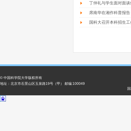
丁仲礼与学生面对面谈
席南华在湘作科普报告
国科大召开本科招生工
© 中国科学院大学版权所有
地址：北京市石景山区玉泉路19号（甲） 邮编:100049
国